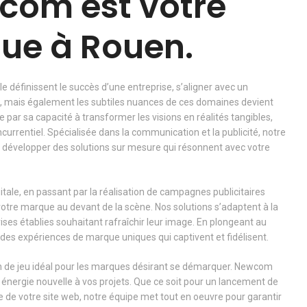
com est votre
que à Rouen.
ale définissent le succès d’une entreprise, s’aligner avec un
, mais également les subtiles nuances de ces domaines devient
par sa capacité à transformer les visions en réalités tangibles,
rrentiel. Spécialisée dans la communication et la publicité, notre
ur développer des solutions sur mesure qui résonnent avec votre
igitale, en passant par la réalisation de campagnes publicitaires
tre marque au devant de la scène. Nos solutions s’adaptent à la
ises établies souhaitant rafraîchir leur image. En plongeant au
 des expériences de marque uniques qui captivent et fidélisent.
rain de jeu idéal pour les marques désirant se démarquer. Newcom
e énergie nouvelle à vos projets. Que ce soit pour un lancement de
e de votre site web, notre équipe met tout en oeuvre pour garantir