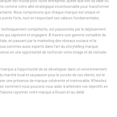
rquer est crucial pour toute entreprise, quelle que soit sa taille ou
ne comme votre allié stratégique incontournable pour transformer
mpactante. Nous comprenons que chaque marque est unique et
 points forts, tout en respectant ses valeurs fondamentales.
et techniquement compétents, est passionnée par le déploiement
rices qui captivent et engagent. À travers une gamme complète de
gitale, en passant par le marketing des réseaux sociaux et la
ous sommes aussi experts dans l’art du storytelling marque,
ience en une opportunité de renforcer votre image et de stimuler
otre marque a l’opportunité de se développer dans un environnement
marché local et sa passion pour le succès de ses clients, est le
assurer une présence de marque cohérente et mémorable. N’hésitez
 voir comment nous pouvons vous aider à atteindre vos objectifs en
 faisons rayonner votre marque à Rouen et au-delà!