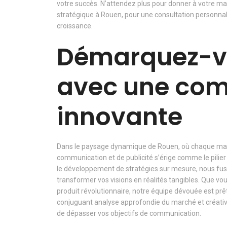
votre succès. N’attendez plus pour donner à votre mar
stratégique à Rouen, pour une consultation person
croissance.
Démarquez-v
avec une co
innovante
Dans le paysage dynamique de Rouen, où chaque marq
communication et de publicité s’érige comme le pilier s
le développement de stratégies sur mesure, nous fusi
transformer vos visions en réalités tangibles. Que vo
produit révolutionnaire, notre équipe dévouée est prê
conjuguant analyse approfondie du marché et créativ
de dépasser vos objectifs de communication.