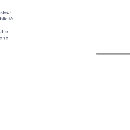
idéal
licité
otre
e se