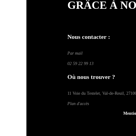
GRÂCE À N
Nous contacter :
Par mail
02 59 22 99 13
Où nous trouver ?
11 Voie du Testelet, Val-de-Reuil, 2710
Plan d'accès
Mentio