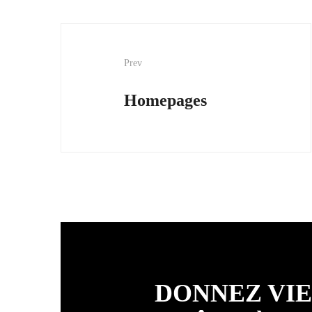
Post
Prev
navigation
Homepages
DONNEZ VIE